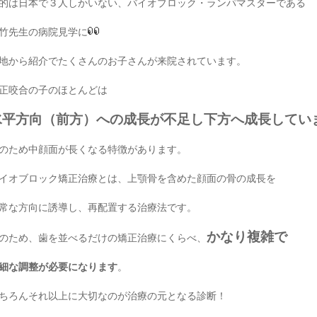
的は日本で３人しかいない、バイオブロック・ランパマスターである
竹先生の病院見学に
地から紹介でたくさんのお子さんが来院されています。
正咬合の子のほとんどは
水平方向（前方）への成長が不足し
下方へ成長してい
のため中顔面が長くなる特徴があります。
イオブロック矯正治療とは、上顎骨を含めた顔面の骨の成長を
常な方向に誘導し、再配置する治療法です。
かなり複雑で
のため、歯を並べるだけの矯正治療にくらべ、
細な調整が必要になります
。
ちろんそれ以上に大切なのが治療の元となる診断！