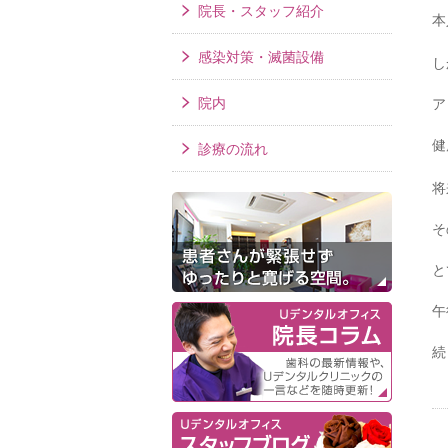
院長・スタッフ紹介
本
感染対策・滅菌設備
し
院内
ア
健
診療の流れ
将
そ
と
午
続