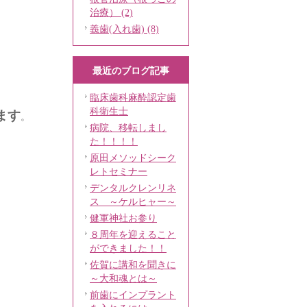
治療） (2)
義歯(入れ歯) (8)
最近のブログ記事
臨床歯科麻酔認定歯
科衛生士
ます
。
病院、移転しまし
た！！！！
原田メソッドシーク
レトセミナー
デンタルクレンリネ
ス ～ケルヒャー～
健軍神社お参り
８周年を迎えること
ができました！！
佐賀に講和を聞きに
～大和魂とは～
前歯にインプラント