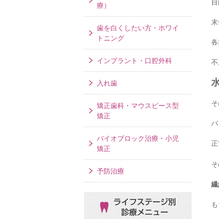
目
療）
末
歯を白くしたい方・ホワイ
トニング
各
インプラント・口腔外科
不
入れ歯
そ
矯正歯科・マウスピース型
矯正
バ
バイオブロック治療・小児
正
矯正
そ
予防治療
繊
ライフステージ別
も
診療メニュー