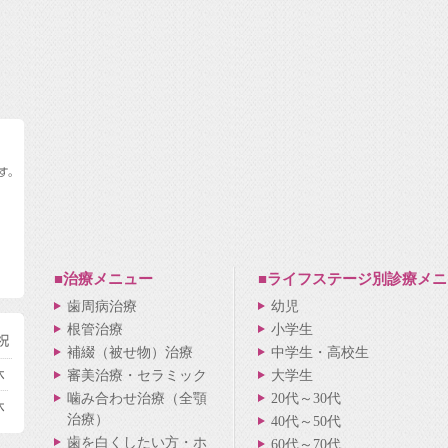
■治療メニュー
■ライフステージ別
診療メニ
歯周病治療
幼児
根管治療
小学生
補綴（被せ物）治療
中学生・高校生
審美治療・セラミック
大学生
噛み合わせ治療（全顎
20代～30代
治療）
40代～50代
歯を白くしたい方・ホ
60代～70代