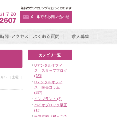
時間･アクセス
よくある質問
求人募集
カテゴリ一覧
Uデンタルオフィ
ス スタッフブログ
(783)
年1月17日 土曜日
Uデンタルオフィ
ス 院長コラム
(297)
インプラント (8)
バイオブロック矯正
(13)
根管治療（根っこの