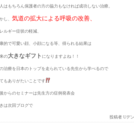
人はもちろん保護者の方の協力もなければ成功しない治療。
気道の拡大による呼吸の改善、
かし、
レルギー症状の軽減、
康的で可愛い顔、小顔になる等、得られる結果は
大きなギフト
来の
になりますよね！！
の治療を日本のトップを走られている先生から学べるので
てもありがたいことです
後からのセミナーは先生方の症例発表会
きは次回ブログで
投稿者
Uデ