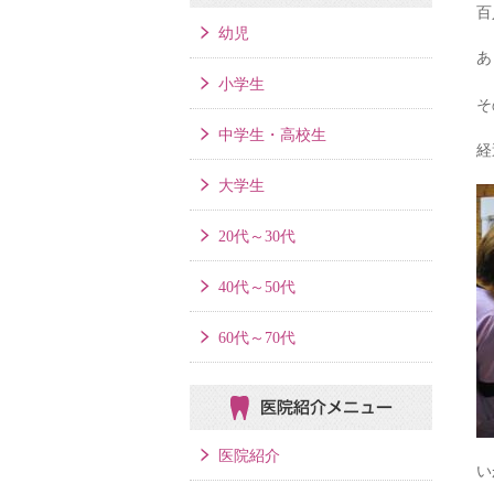
百
幼児
あ
小学生
そ
中学生・高校生
経
大学生
20代～30代
40代～50代
60代～70代
医院紹介メニュー
医院紹介
い