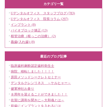
カテゴリ一覧
Uデンタルオフィス スタッフブログ (783)
Uデンタルオフィス 院長コラム (297)
インプラント (8)
バイオブロック矯正 (13)
根管治療（根っこの治療） (2)
義歯(入れ歯) (8)
最近のブログ記事
臨床歯科麻酔認定歯科衛生士
病院、移転しました！！！！
原田メソッドシークレトセミナー
デンタルクレンリネス ～ケルヒャー～
健軍神社お参り
８周年を迎えることができました！！
佐賀に講和を聞きに～大和魂とは～
前歯にインプラントを入れるには