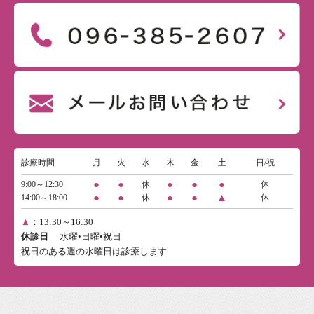
診療時間
月
火
水
木
金
土
日/祝
●
●
●
●
●
9:00～12:30
休
休
●
●
●
●
▲
14:00～18:00
休
休
▲
：13:30～16:30
休診日
水曜•日曜•祝日
祝日のある週の水曜日は診療します