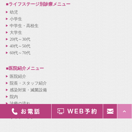
■ライフステージ別
診療メニュー
幼児
小学生
中学生・高校生
大学生
20代～30代
40代～50代
60代～70代
■医院紹介
メニュー
医院紹介
院長・スタッフ紹介
感染対策・滅菌設備
院内
診療の流れ
新着情報
サイトマップ