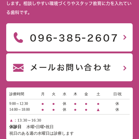
します。相談しやすい環境づくりやスタッフ教育に力を入れてい
る歯科です。
診療時間
月
火
水
木
金
土
日/祝
●
●
●
●
●
9:00～12:30
休
休
●
●
●
●
▲
14:00～18:00
休
休
▲
：13:30～16:30
休診日
水曜•日曜•祝日
祝日のある週の水曜日は診療します