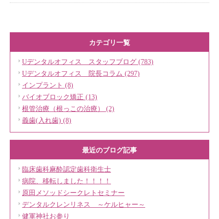
カテゴリ一覧
Uデンタルオフィス スタッフブログ (783)
Uデンタルオフィス 院長コラム (297)
インプラント (8)
バイオブロック矯正 (13)
根管治療（根っこの治療） (2)
義歯(入れ歯) (8)
最近のブログ記事
臨床歯科麻酔認定歯科衛生士
病院、移転しました！！！！
原田メソッドシークレトセミナー
デンタルクレンリネス ～ケルヒャー～
健軍神社お参り