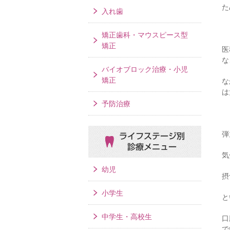
た
入れ歯
矯正歯科・マウスピース型
矯正
医
な
バイオブロック治療・小児
矯正
な
は
予防治療
弾
ライフステージ別
診療メニュー
気
幼児
摂
小学生
と
中学生・高校生
口
で