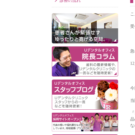
診療の流れ
こ
受
急
1
今
当
『
品
な