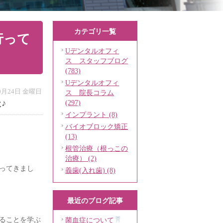
カテゴリ一覧
行って
Uデンタルオフィ
ス スタッフブログ
(783)
Uデンタルオフィ
10月24日 金曜日
ス 院長コラム
♪
(297)
インプラント (8)
バイオブロック矯正
(13)
根管治療（根っこの
治療） (2)
ってきまし
義歯(入れ歯) (8)
最近のブログ記事
ることを学ぶ
菌血症について