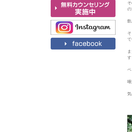
そ
の
飲
そ
て
ま
す
ペ
唾
気