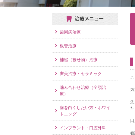
治療メニュー
歯周病治療
根管治療
補綴（被せ物）治療
審美治療・セラミック
こ
噛み合わせ治療（全顎治
気
療）
先
歯を白くしたい方・ホワイ
た
トニング
口
インプラント・口腔外科
看