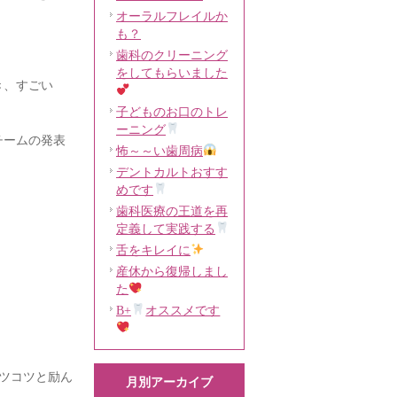
オーラルフレイルか
も？
歯科のクリーニング
をしてもらいました
き、すごい
子どものお口のトレ
ーニング
チームの発表
怖～～い歯周病
デントカルトおすす
めです
歯科医療の王道を再
定義して実践する
舌をキレイに
産休から復帰しまし
た
B+
オススメです
ツコツと励ん
月別アーカイブ