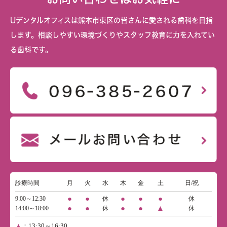
Uデンタルオフィスは熊本市東区の皆さんに愛される歯科を目指
します。相談しやすい環境づくりやスタッフ教育に力を入れてい
る歯科です。
診療時間
月
火
水
木
金
土
日/祝
●
●
●
●
●
9:00～12:30
休
休
●
●
●
●
▲
14:00～18:00
休
休
▲
：13:30～16:30