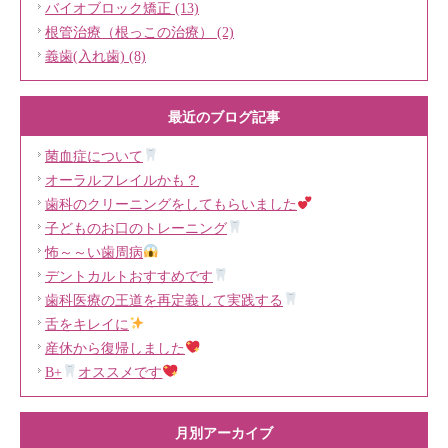
バイオブロック矯正 (13)
根管治療（根っこの治療） (2)
義歯(入れ歯) (8)
最近のブログ記事
菌血症について
オーラルフレイルかも？
歯科のクリーニングをしてもらいました
子どものお口のトレーニング
怖～～い歯周病
デントカルトおすすめです
歯科医療の王道を再定義して実践する
舌をキレイに
産休から復帰しました
B+
オススメです
月別アーカイブ