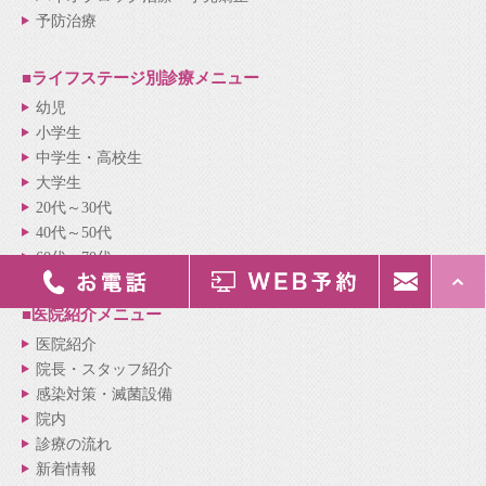
予防治療
■ライフステージ別
診療メニュー
幼児
小学生
中学生・高校生
大学生
20代～30代
40代～50代
60代～70代
■医院紹介
メニュー
医院紹介
院長・スタッフ紹介
感染対策・滅菌設備
院内
診療の流れ
新着情報