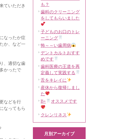
も？
来ていただき
歯科のクリーニング
をしてもらいました
子どものお口のトレ
になったか症
ーニング
たか、など一
怖～～い歯周病
デントカルトおすす
めです
り、適切な歯
歯科医療の王道を再
多かったで
定義して実践する
舌をキレイに
産休から復帰しまし
た
B+
オススメです
更などを行
になってもら
クレンリネス
♪
月別アーカイブ