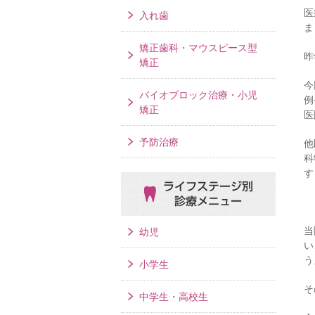
医
入れ歯
ま
矯正歯科・マウスピース型
昨
矯正
今
バイオブロック治療・小児
例
矯正
医
予防治療
他
科
す
ライフステージ別
診療メニュー
当
幼児
い
う
小学生
そ
中学生・高校生