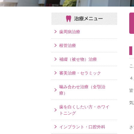
治療メニュー
歯周病治療
根管治療
補綴（被せ物）治療
こ
審美治療・セラミック
４
噛み合わせ治療（全顎治
皆
療）
気
歯を白くしたい方・ホワイ
トニング
インプラント・口腔外科
さ