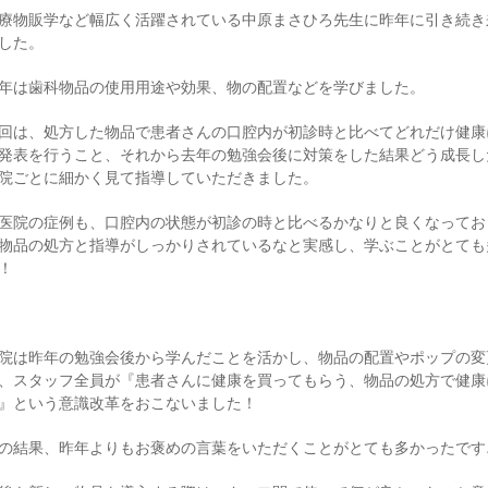
療物販学など幅広く活躍されている中原まさひろ先生に昨年に引き続き
した。
年は歯科物品の使用用途や効果、物の配置などを学びました。
回は、処方した物品で患者さんの口腔内が初診時と比べてどれだけ健康
発表を行うこと、それから去年の勉強会後に対策をした結果どう成長し
院ごとに細かく見て指導していただきました。
医院の症例も、口腔内の状態が初診の時と比べるかなりと良くなってお
物品の処方と指導がしっかりされているなと実感し、学ぶことがとても
！
院は昨年の勉強会後から学んだことを活かし、物品の配置やポップの変
、スタッフ全員が『患者さんに健康を買ってもらう、物品の処方で健康
』という意識改革をおこないました！
の結果、昨年よりもお褒めの言葉をいただくことがとても多かったです