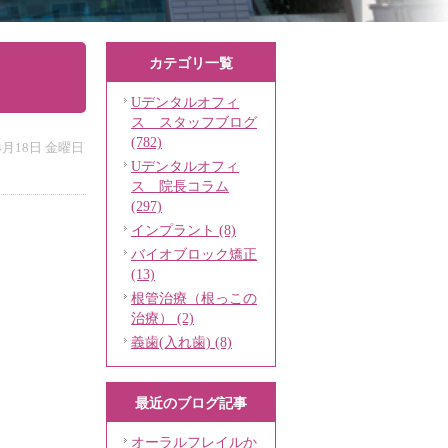
カテゴリ一覧
Uデンタルオフィ
ス スタッフブログ
(782)
年4月18日 金曜日
Uデンタルオフィ
ス 院長コラム
(297)
インプラント (8)
バイオブロック矯正
(13)
根管治療（根っこの
治療） (2)
義歯(入れ歯) (8)
最近のブログ記事
オーラルフレイルか