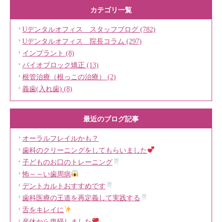
カテゴリ一覧
Uデンタルオフィス スタッフブログ (782)
Uデンタルオフィス 院長コラム (297)
インプラント (8)
バイオブロック矯正 (13)
根管治療（根っこの治療） (2)
義歯(入れ歯) (8)
最近のブログ記事
オーラルフレイルかも？
歯科のクリーニングをしてもらいました
子どものお口のトレーニング
怖～～い歯周病
デントカルトおすすめです
歯科医療の王道を再定義して実践する
舌をキレイに
産休から復帰しました