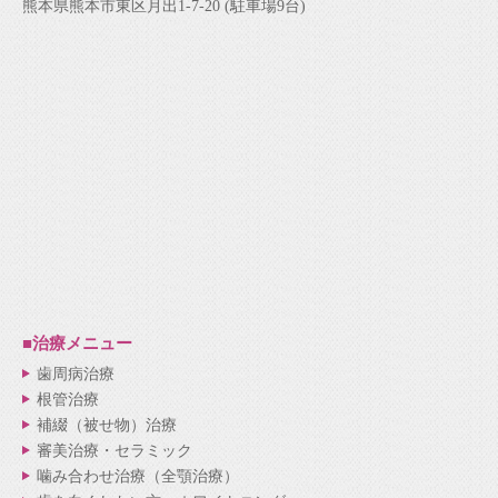
熊本県熊本市東区月出1-7-20 (駐車場9台)
■治療メニュー
歯周病治療
根管治療
補綴（被せ物）治療
審美治療・セラミック
噛み合わせ治療（全顎治療）