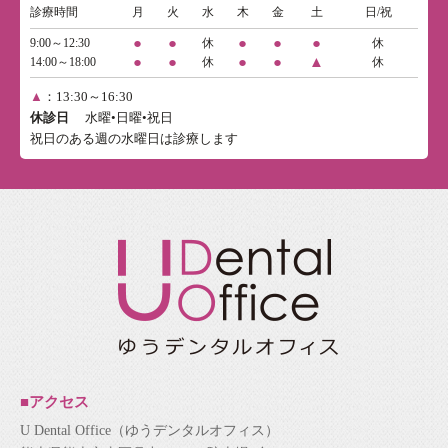
診療時間
月
火
水
木
金
土
日/祝
●
●
●
●
●
9:00～12:30
休
休
●
●
●
●
▲
14:00～18:00
休
休
▲
：13:30～16:30
休診日
水曜•日曜•祝日
祝日のある週の水曜日は診療します
■アクセス
U Dental Office（ゆうデンタルオフィス）