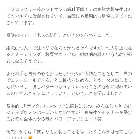
「プロレスラー兼バンドマンの歯科医師！」の角祥太郎先生はと
てもマルチに活躍されていて、当院にも定期的に研修に来てくだ
さっています。
研修の中で、『七人の法則』というのを教わりました。
組織は七人まではノリでなんとかなるそうですが、七人以上にな
るとミーティング、教育マニュアル、戦略的雑談というものが必
要になるそうです。
また相手と自分の心を折らせないために大切なこととして、自力
でコントロールできることに目標を決めることや、ダメ出しより
も良い出し、勝ちパターンはうまくいったことのなかに隠れてい
るのでどんどんシェアしていく！ということを学びました♪
基本的にUデンタルのスタッフは院長はじめ、みんな前向きでポ
ジティブなメンバーばかりなのですが、角先生のセミナーを受け
ると毎回全体のやる気がパワーアップします！笑
角先生からは手技よりも大切なことを毎回たくさん学ばせてもら
っています