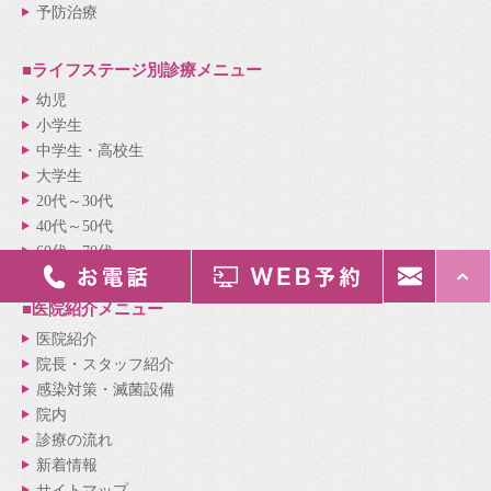
予防治療
■ライフステージ別
診療メニュー
幼児
小学生
中学生・高校生
大学生
20代～30代
40代～50代
60代～70代
■医院紹介
メニュー
医院紹介
院長・スタッフ紹介
感染対策・滅菌設備
院内
診療の流れ
新着情報
サイトマップ