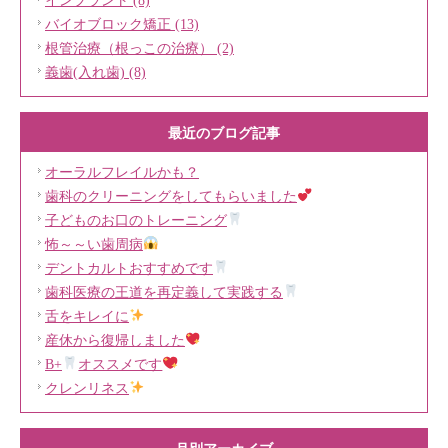
インプラント (8)
バイオブロック矯正 (13)
根管治療（根っこの治療） (2)
義歯(入れ歯) (8)
最近のブログ記事
オーラルフレイルかも？
歯科のクリーニングをしてもらいました
子どものお口のトレーニング
怖～～い歯周病
デントカルトおすすめです
歯科医療の王道を再定義して実践する
舌をキレイに
産休から復帰しました
B+
オススメです
クレンリネス