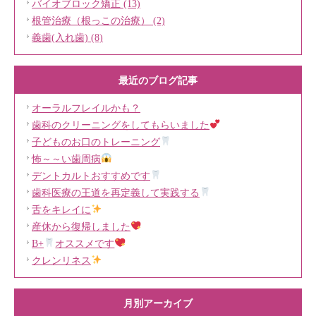
バイオブロック矯正 (13)
根管治療（根っこの治療） (2)
義歯(入れ歯) (8)
最近のブログ記事
オーラルフレイルかも？
歯科のクリーニングをしてもらいました
子どものお口のトレーニング
怖～～い歯周病
デントカルトおすすめです
歯科医療の王道を再定義して実践する
舌をキレイに
産休から復帰しました
B+
オススメです
クレンリネス
月別アーカイブ