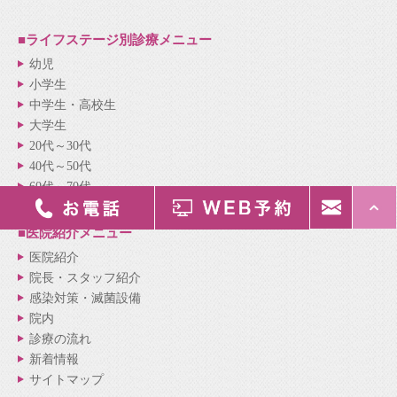
■ライフステージ別
診療メニュー
幼児
小学生
中学生・高校生
大学生
20代～30代
40代～50代
60代～70代
■医院紹介
メニュー
医院紹介
院長・スタッフ紹介
感染対策・滅菌設備
院内
診療の流れ
新着情報
サイトマップ