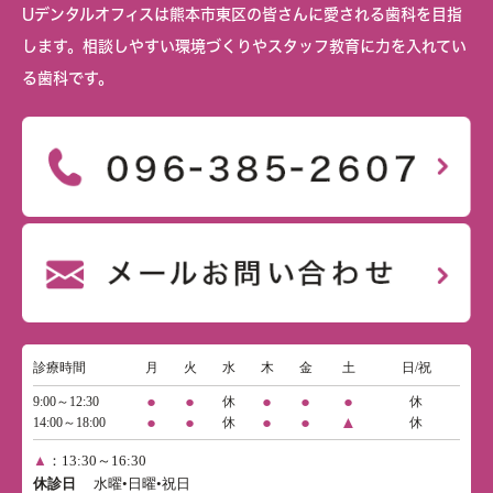
Uデンタルオフィスは熊本市東区の皆さんに愛される歯科を目指
します。相談しやすい環境づくりやスタッフ教育に力を入れてい
る歯科です。
診療時間
月
火
水
木
金
土
日/祝
●
●
●
●
●
9:00～12:30
休
休
●
●
●
●
▲
14:00～18:00
休
休
▲
：13:30～16:30
休診日
水曜•日曜•祝日